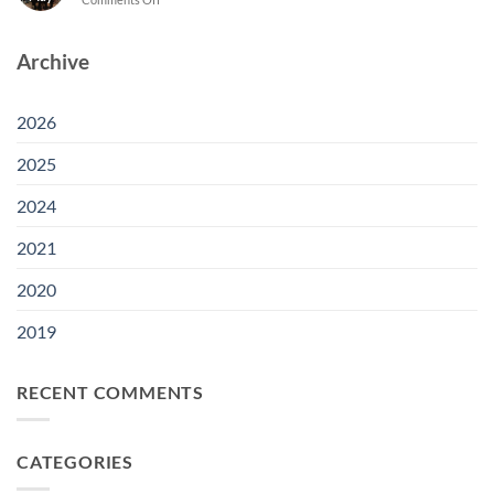
Sebagian
Fatty
Musyawarah
Klaim
Acid
Nasional
Indonesia
di
APOLIN
Archive
dalam
Uni
2026
Sengketa
Eropa
di
Fatty
Bogor
Acid
2026
dengan
Uni
2025
Eropa
2024
2021
2020
2019
RECENT COMMENTS
CATEGORIES