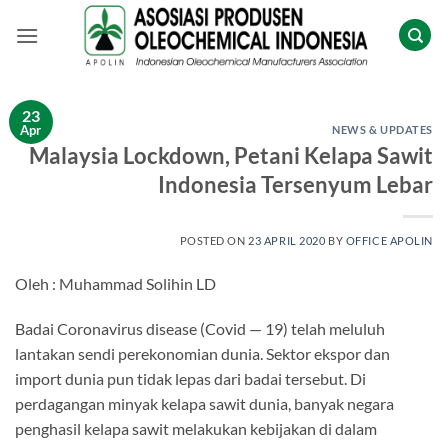
Skip
to
content
23
Apr
NEWS & UPDATES
Malaysia Lockdown, Petani Kelapa Sawit
Indonesia Tersenyum Lebar
POSTED ON
23 APRIL 2020
BY
OFFICE APOLIN
Oleh : Muhammad Solihin LD
Badai Coronavirus disease (Covid — 19) telah meluluh
lantakan sendi perekonomian dunia. Sektor ekspor dan
import dunia pun tidak lepas dari badai tersebut. Di
perdagangan minyak kelapa sawit dunia, banyak negara
penghasil kelapa sawit melakukan kebijakan di dalam