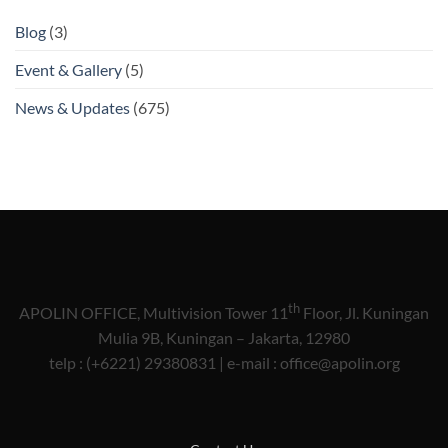
Blog
(3)
Event & Gallery
(5)
News & Updates
(675)
th
APOLIN OFFICE, Multivision Tower 11
Floor, Jl. Kuningan
Mulia 9B, Kuningan – Jakarta, 12980
telp : (+6221) 29380831 | e-mail : office@apolin.org