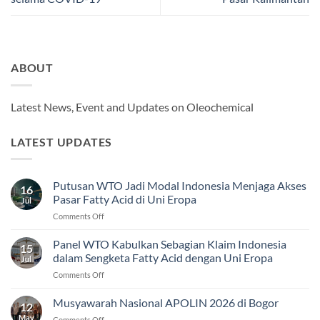
ABOUT
Latest News, Event and Updates on Oleochemical
LATEST UPDATES
Putusan WTO Jadi Modal Indonesia Menjaga Akses
16
Pasar Fatty Acid di Uni Eropa
Jul
on
Comments Off
Putusan
WTO
Panel WTO Kabulkan Sebagian Klaim Indonesia
15
Jadi
dalam Sengketa Fatty Acid dengan Uni Eropa
Jul
Modal
on
Comments Off
Indonesia
Panel
Menjaga
WTO
Musyawarah Nasional APOLIN 2026 di Bogor
Akses
12
Kabulkan
Pasar
May
on
Comments Off