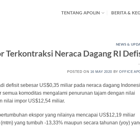
TENTANG APOLIN
BERITA & KE
NEWS & UPD
r Terkontraksi Neraca Dagang RI Defis
POSTED ON
16 MAY 2020
BY
OFFICE AP
adi defisit sebesar US$0,35 miliar pada neraca dagang Indones
ampir semua komoditas mengalami penurunan tajam dengan nilai
n nilai impor US$12,54 miliar.
rtumbuhan eks­por yang nilainya mencapai US$12,19 miliar
n (mtm) yang tumbuh -13,33% maupun secara tahunan (yoy) yan