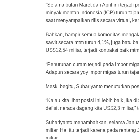
“Selama bulan Maret dan April ini terjadi
minyak mentah Indonesia (ICP) turun taja
saat menyampaikan rilis secara virtual, ke
Bahkan, hampir semua komoditas mengalam
sawit secara mtm turun 4,1%, juga batu b
US$12,54 miliar, terjadi kontraksi baik 
“Penurunan curam terjadi pada impor mig
Adapun secara yoy impor migas turun taj
Meski begitu, Suhariyanto menuturkan posis
“Kalau kita lihat posisi ini lebih baik jik
defisit neraca dagang kita US$2,3 miliar,” 
Suhariyanto menambahkan, selama Januar
miliar. Hal itu terjadi karena pada rentan
miliar.