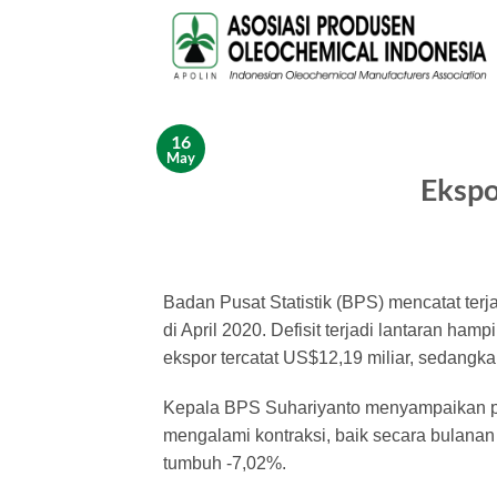
Skip
to
content
16
May
Ekspo
Badan Pusat Statistik (BPS) mencatat terj
di April 2020. Defisit terjadi lantaran h
ekspor tercatat US$12,19 miliar, sedangka
Kepala BPS Suhariyanto menyampaikan pe
mengalami kontraksi, baik secara bulana
tumbuh -7,02%.