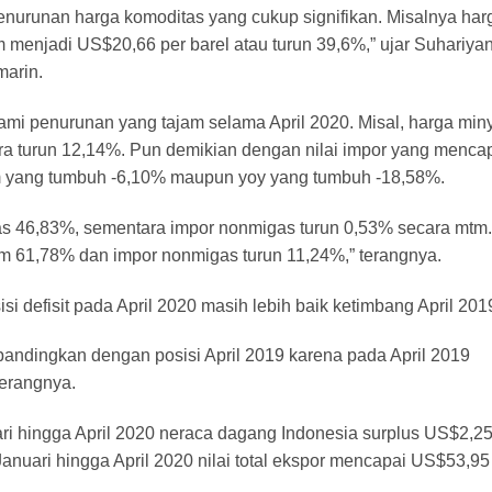
 penurunan harga komoditas yang cukup signifikan. Misalnya har
m menjadi US$20,66 per barel atau turun 39,6%,” ujar Suhariya
marin.
i penurunan yang tajam selama April 2020. Misal, harga min
ara turun 12,14%. Pun demikian dengan nilai impor yang menca
mtm yang tumbuh -6,10% maupun yoy yang tumbuh -18,58%.
as 46,83%, sementara impor nonmigas turun 0,53% secara mtm.
am 61,78% dan impor nonmigas turun 11,24%,” terangnya.
i defisit pada April 2020 masih lebih baik ketimbang April 201
a dibandingkan dengan posisi April 2019 karena pada April 2019
terangnya.
i hingga April 2020 neraca dagang Indonesia surplus US$2,2
g Januari hingga April 2020 nilai total ekspor mencapai US$53,95