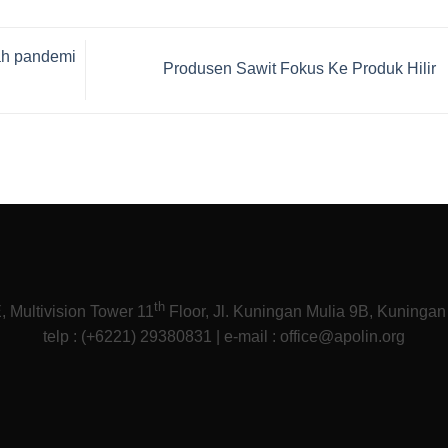
gah pandemi
Produsen Sawit Fokus Ke Produk Hilir
th
Multivision Tower 11
Floor, Jl. Kuningan Mulia 9B, Kuningan
telp : (+6221) 29380831 | e-mail : office@apolin.org