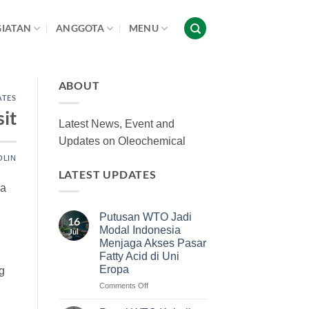
GIATAN
ANGGOTA
MENU
ABOUT
ATES
it
Latest News, Event and
Updates on Oleochemical
OLIN
LATEST UPDATES
ia
Putusan WTO Jadi
16
Modal Indonesia
Jul
Menjaga Akses Pasar
Fatty Acid di Uni
Eropa
g
on
Comments Off
Putusan
WTO