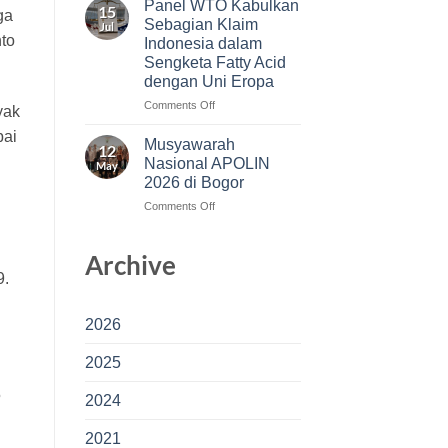
Panel WTO Kabulkan
15
ga
Jadi
Sebagian Klaim
Jul
Modal
nto
Indonesia dalam
Indonesia
Sengketa Fatty Acid
Menjaga
dengan Uni Eropa
Akses
Pasar
on
Comments Off
yak
Fatty
Panel
pai
Acid
WTO
Musyawarah
12
di
Kabulkan
Nasional APOLIN
May
Uni
Sebagian
2026 di Bogor
Eropa
Klaim
on
Comments Off
Indonesia
Musyawarah
dalam
Nasional
Sengketa
Archive
APOLIN
Fatty
2026
Acid
9.
di
dengan
Bogor
Uni
2026
Eropa
2025
5
2024
2021