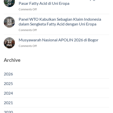
Pasar Fatty Acid di Uni Eropa
Jul
on
Comments Off
Putusan
WTO
Panel WTO Kabulkan Sebagian Klaim Indonesia
15
Jadi
dalam Sengketa Fatty Acid dengan Uni Eropa
Jul
Modal
on
Comments Off
Indonesia
Panel
Menjaga
WTO
Musyawarah Nasional APOLIN 2026 di Bogor
Akses
12
Kabulkan
Pasar
May
on
Comments Off
Sebagian
Fatty
Musyawarah
Klaim
Acid
Nasional
Indonesia
di
APOLIN
Archive
dalam
Uni
2026
Sengketa
Eropa
di
Fatty
Bogor
Acid
2026
dengan
Uni
2025
Eropa
2024
2021
2020