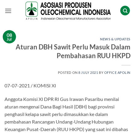
Skip
to
content
08
Jul
NEWS & UPDATES
Aturan DBH Sawit Perlu Masuk Dalam
Pembahasan RUU HKPD
POSTED ON
8 JULY 2021
BY
OFFICE APOLIN
07-07-2021 / KOMISI XI
Anggota Komisi XI DPR RI Gus Irawan Pasaribu menilai
aturan mengenai Dana Bagi Hasil (DBH) bagi provinsi
penghasil kelapa sawit perlu dimasukkan ke dalam
pembahasan Rancangan Undang-Undang Hubungan
Keuangan Pusat-Daerah (RUU HKPD) yang saat ini dibahas