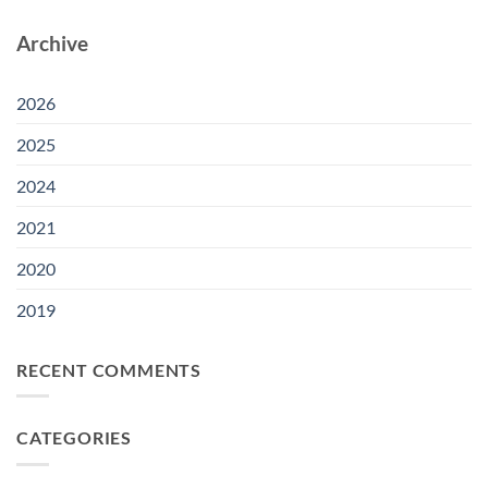
Klaim
Acid
Nasional
Indonesia
di
APOLIN
Archive
dalam
Uni
2026
Sengketa
Eropa
di
Fatty
Bogor
Acid
2026
dengan
Uni
2025
Eropa
2024
2021
2020
2019
RECENT COMMENTS
CATEGORIES