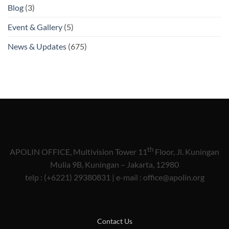
Blog
(3)
Event & Gallery
(5)
News & Updates
(675)
th
APOLIN OFFICE, Multivision Tower 11
Floor, Jl. Kuningan
Mulia 9B, Kuningan – Jakarta, 12980
telp : (+6221) 29380831 | e-mail : office@apolin.org
Contact Us