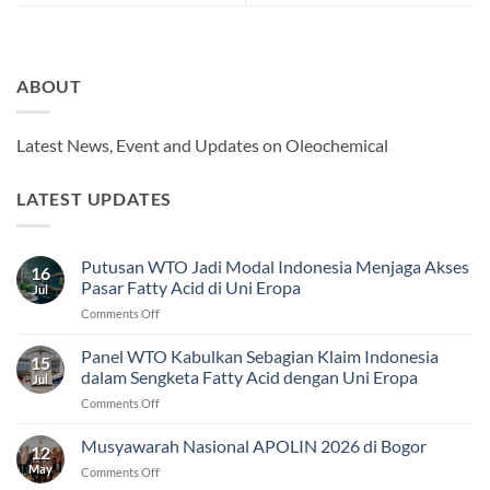
ABOUT
Latest News, Event and Updates on Oleochemical
LATEST UPDATES
Putusan WTO Jadi Modal Indonesia Menjaga Akses
16
Pasar Fatty Acid di Uni Eropa
Jul
on
Comments Off
Putusan
WTO
Panel WTO Kabulkan Sebagian Klaim Indonesia
15
Jadi
dalam Sengketa Fatty Acid dengan Uni Eropa
Jul
Modal
on
Comments Off
Indonesia
Panel
Menjaga
WTO
Musyawarah Nasional APOLIN 2026 di Bogor
Akses
12
Kabulkan
Pasar
May
on
Comments Off
Sebagian
Fatty
Musyawarah