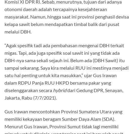
Komisi XI DPR RI. Sebab, menurutnya, tujuan dari adanya
otonomi daerah adalah tercapainya kesejahteraan
masyarakat. Namun, hingga saat ini provinsi penghasil devisa
kelapa sawit belum mendapatkan timbal balik dari pusat
melalui DBH.
“Agak spesifik tadi ada pembahasan mengenai DBH terkait
migas. Tapi, ada juga spesifik soal sawit ini yang tidak ada
DBH-nya sama sekali sejauh ini. Belum ada (DBH Sawit) itu
sampai sekarang. Saya kira melalui RUU ini mestinya menjadi
satu hal penting untuk kita masukkan,” ujar Gus Irawan
dalam RDPU Panja RUU HKPD bersama pakar yang
diselenggarakan secara
hybrid
dari Gedung DPR, Senayan,
Jakarta, Rabu (7/7/2021).
Gus Irawan mencontohkan Provinsi Sumatera Utara yang
memiliki kekayaan beragam Sumber Daya Alam (SDA).
Menurut Gus Irawan, Provinsi Sumut tidak lagi memiliki
minyak untuk dikelola, yang tersisa saat ini hanyalah sawit.