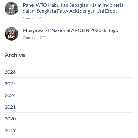
WTO
Panel WTO Kabulkan Sebagian Klaim Indonesia
15
Jadi
dalam Sengketa Fatty Acid dengan Uni Eropa
Jul
Modal
on
Comments Off
Indonesia
Panel
Menjaga
WTO
Musyawarah Nasional APOLIN 2026 di Bogor
Akses
12
Kabulkan
Pasar
May
on
Comments Off
Sebagian
Fatty
Musyawarah
Klaim
Acid
Nasional
Indonesia
di
APOLIN
Archive
dalam
Uni
2026
Sengketa
Eropa
di
Fatty
Bogor
Acid
2026
dengan
Uni
2025
Eropa
2024
2021
2020
2019