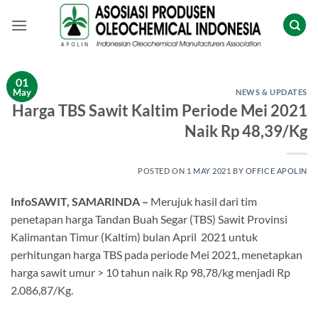
Skip
to
content
01
May
NEWS & UPDATES
Harga TBS Sawit Kaltim Periode Mei 2021
Naik Rp 48,39/Kg
POSTED ON
1 MAY 2021
BY
OFFICE APOLIN
InfoSAWIT, SAMARINDA –
Merujuk hasil dari tim
penetapan harga Tandan Buah Segar (TBS) Sawit Provinsi
Kalimantan Timur (Kaltim) bulan April 2021 untuk
perhitungan harga TBS pada periode Mei 2021, menetapkan
harga sawit umur > 10 tahun naik Rp 98,78/kg menjadi Rp
2.086,87/Kg.