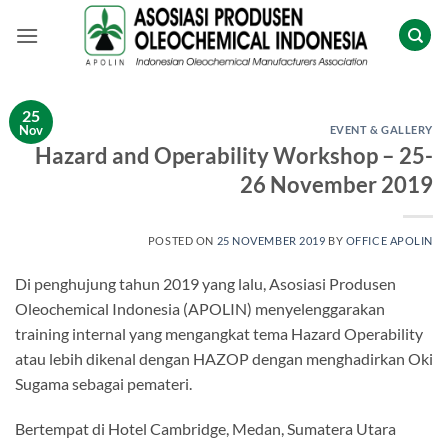
Skip
to
content
25
Nov
EVENT & GALLERY
Hazard and Operability Workshop – 25-
26 November 2019
POSTED ON
25 NOVEMBER 2019
BY
OFFICE APOLIN
Di penghujung tahun 2019 yang lalu, Asosiasi Produsen
Oleochemical Indonesia (APOLIN) menyelenggarakan
training internal yang mengangkat tema Hazard Operability
atau lebih dikenal dengan HAZOP dengan menghadirkan Oki
Sugama sebagai pemateri.
Bertempat di Hotel Cambridge, Medan, Sumatera Utara