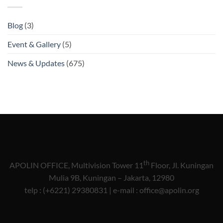
Blog
(3)
Event & Gallery
(5)
News & Updates
(675)
th
APOLIN OFFICE, Multivision Tower 11
Floor, Jl. Kuningan
Mulia 9B, Kuningan – Jakarta, 12980
telp : (+6221) 29380831 | e-mail : office@apolin.org