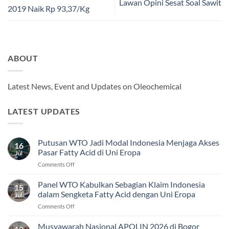
Lawan Opini Sesat Soal Sawit
2019 Naik Rp 93,37/Kg
ABOUT
Latest News, Event and Updates on Oleochemical
LATEST UPDATES
Putusan WTO Jadi Modal Indonesia Menjaga Akses
16
Pasar Fatty Acid di Uni Eropa
Jul
on
Comments Off
Putusan
WTO
Panel WTO Kabulkan Sebagian Klaim Indonesia
15
Jadi
dalam Sengketa Fatty Acid dengan Uni Eropa
Jul
Modal
on
Comments Off
Indonesia
Panel
Menjaga
WTO
Musyawarah Nasional APOLIN 2026 di Bogor
Akses