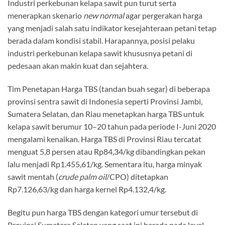
Industri perkebunan kelapa sawit pun turut serta
menerapkan skenario
new normal
agar pergerakan harga
yang menjadi salah satu indikator kesejahteraan petani tetap
berada dalam kondisi stabil. Harapannya, posisi pelaku
industri perkebunan kelapa sawit khususnya petani di
pedesaan akan makin kuat dan sejahtera.
Tim Penetapan Harga TBS (tandan buah segar) di beberapa
provinsi sentra sawit di Indonesia seperti Provinsi Jambi,
Sumatera Selatan, dan Riau menetapkan harga TBS untuk
kelapa sawit berumur 10–20 tahun pada periode I-Juni 2020
mengalami kenaikan. Harga TBS di Provinsi Riau tercatat
menguat 5,8 persen atau Rp84,34/kg dibandingkan pekan
lalu menjadi Rp1.455,61/kg. Sementara itu, harga minyak
sawit mentah (
crude palm oil
/CPO) ditetapkan
Rp7.126,63/kg dan harga kernel Rp4.132,4/kg.
Begitu pun harga TBS dengan kategori umur tersebut di
Provinsi Sumatera Selatan yang saat ini berada pada level