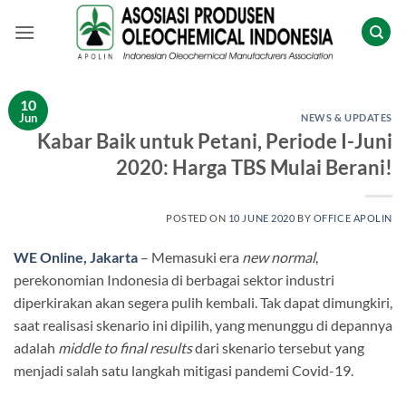
Skip
to
content
10
Jun
NEWS & UPDATES
Kabar Baik untuk Petani, Periode I-Juni
2020: Harga TBS Mulai Berani!
POSTED ON
10 JUNE 2020
BY
OFFICE APOLIN
WE Online, Jakarta
– Memasuki era
new normal
,
perekonomian Indonesia di berbagai sektor industri
diperkirakan akan segera pulih kembali. Tak dapat dimungkiri,
saat realisasi skenario ini dipilih, yang menunggu di depannya
adalah
middle to final results
dari skenario tersebut yang
menjadi salah satu langkah mitigasi pandemi Covid-19.