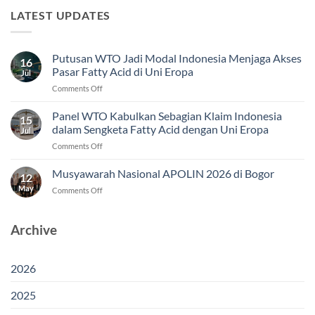
LATEST UPDATES
Putusan WTO Jadi Modal Indonesia Menjaga Akses
16
Pasar Fatty Acid di Uni Eropa
Jul
on
Comments Off
Putusan
WTO
Panel WTO Kabulkan Sebagian Klaim Indonesia
15
Jadi
dalam Sengketa Fatty Acid dengan Uni Eropa
Jul
Modal
on
Comments Off
Indonesia
Panel
Menjaga
WTO
Musyawarah Nasional APOLIN 2026 di Bogor
Akses
12
Kabulkan
Pasar
May
on
Comments Off
Sebagian
Fatty
Musyawarah
Klaim
Acid
Nasional
Indonesia
di
APOLIN
Archive
dalam
Uni
2026
Sengketa
Eropa
di
Fatty
Bogor
Acid
2026
dengan
Uni
2025
Eropa