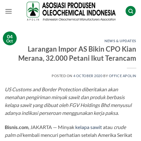
Skip
to
content
04
Oct
NEWS & UPDATES
Larangan Impor AS Bikin CPO Kian
Merana, 32.000 Petani Ikut Terancam
POSTED ON
4 OCTOBER 2020
BY
OFFICE APOLIN
US Customs and Border Protection diberitakan akan
menahan pengiriman minyak sawit dan produk berbasis
kelapa sawit yang dibuat oleh FGV Holdings Bhd menyusul
adanya indikasi perseroan menggunakan kerja paksa.
Bisnis.com
, JAKARTA — Minyak
kelapa sawit
atau
crude
palm oil
kembali mencuri perhatian setelah Amerika Serikat