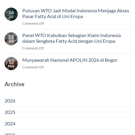
Putusan WTO Jadi Modal Indonesia Menjaga Akses
16
Pasar Fatty Acid di Uni Eropa
Jul
on
Comments Off
Putusan
WTO
Panel WTO Kabulkan Sebagian Klaim Indonesia
15
Jadi
dalam Sengketa Fatty Acid dengan Uni Eropa
Jul
Modal
on
Comments Off
Indonesia
Panel
Menjaga
WTO
Musyawarah Nasional APOLIN 2026 di Bogor
Akses
12
Kabulkan
Pasar
May
on
Comments Off
Sebagian
Fatty
Musyawarah
Klaim
Acid
Nasional
Indonesia
di
APOLIN
Archive
dalam
Uni
2026
Sengketa
Eropa
di
Fatty
Bogor
Acid
2026
dengan
Uni
2025
Eropa
2024
2021