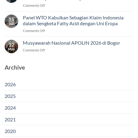
on
Comments Off
Putusan
WTO
Panel WTO Kabulkan Sebagian Klaim Indonesia
15
Jadi
dalam Sengketa Fatty Acid dengan Uni Eropa
Jul
Modal
on
Comments Off
Indonesia
Panel
Menjaga
WTO
Musyawarah Nasional APOLIN 2026 di Bogor
Akses
12
Kabulkan
Pasar
May
on
Comments Off
Sebagian
Fatty
Musyawarah
Klaim
Acid
Nasional
Indonesia
di
APOLIN
Archive
dalam
Uni
2026
Sengketa
Eropa
di
Fatty
Bogor
Acid
2026
dengan
Uni
2025
Eropa
2024
2021
2020