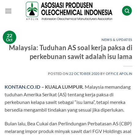
Skip
to
content
22
Oct
NEWS & UPDATES
Malaysia: Tuduhan AS soal kerja paksa di
perkebunan sawit adalah isu lama
POSTED ON
22 OCTOBER 2020
BY
OFFICE APOLIN
KONTAN.CO.ID
– KUALA LUMPUR.
Malaysia memandang
tuduhan Amerika Serikat (AS) tentang kerja paksa di
perkebunan kelapa sawit sebagai “isu lama”, tetapi mereka
bersedia mengambil tindakan yang sesuai jika diperlukan.
Bulan lalu, Bea Cukai dan Perlindungan Perbatasan AS (CBP)
melarang impor produk minyak sawit dari FGV Holdings asal