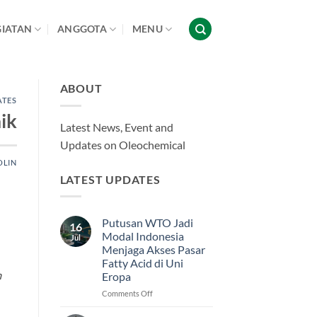
GIATAN
ANGGOTA
MENU
ABOUT
ATES
ik
Latest News, Event and
Updates on Oleochemical
OLIN
LATEST UPDATES
Putusan WTO Jadi
16
Modal Indonesia
Jul
Menjaga Akses Pasar
Fatty Acid di Uni
m
Eropa
on
Comments Off
Putusan
WTO