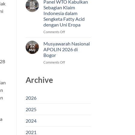
Panel WTO Kabulkan
dak
15
Jadi
Sebagian Klaim
Jul
ni
Modal
Indonesia dalam
Indonesia
Sengketa Fatty Acid
Menjaga
dengan Uni Eropa
Akses
Pasar
on
Comments Off
Fatty
Panel
Acid
WTO
Musyawarah Nasional
12
di
Kabulkan
APOLIN 2026 di
May
Uni
Sebagian
Bogor
Eropa
Klaim
 28
on
Comments Off
Indonesia
Musyawarah
dalam
Nasional
Sengketa
Archive
APOLIN
Fatty
ian
2026
Acid
di
dengan
an
Bogor
Uni
an
2026
Eropa
2025
ia
2024
2021