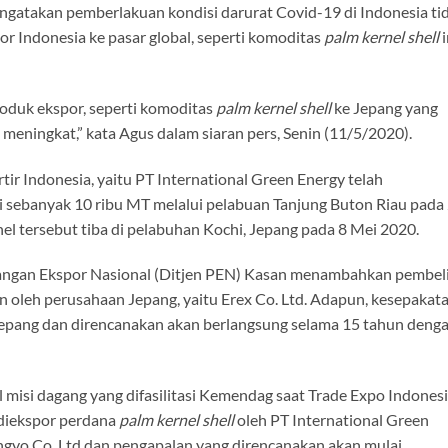
atakan pemberlakuan kondisi darurat Covid-19 di Indonesia ti
 Indonesia ke pasar global, seperti komoditas
palm kernel shell
i
oduk ekspor, seperti komoditas
palm kernel shell
ke Jepang yang
i meningkat,” kata Agus dalam siaran pers, Senin (11/5/2020).
ir Indonesia, yaitu PT International Green Energy telah
i sebanyak 10 ribu MT melalui pelabuan Tanjung Buton Riau pada
el tersebut tiba di pelabuhan Kochi, Jepang pada 8 Mei 2020.
bangan Ekspor Nasional (Ditjen PEN) Kasan menambahkan pembel
kan oleh perusahaan Jepang, yaitu Erex Co. Ltd. Adapun, kesepakat
Jepang dan direncanakan akan berlangsung selama 15 tahun deng
l misi dagang yang difasilitasi Kemendag saat Trade Expo Indones
n diekspor perdana
palm kernel shell
oleh PT International Green
angyo Co. Ltd dan pengapalan yang direncanakan akan mulai