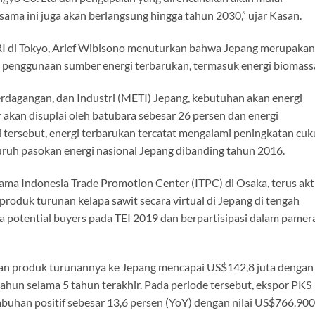
sama ini juga akan berlangsung hingga tahun 2030,” ujar Kasan.
 RI di Tokyo, Arief Wibisono menuturkan bahwa Jepang merupakan
 penggunaan sumber energi terbarukan, termasuk energi biomass
dagangan, dan Industri (METI) Jepang, kebutuhan akan energi
r akan disuplai oleh batubara sebesar 26 persen dan energi
i tersebut, energi terbarukan tercatat mengalami peningkatan cu
eluruh pasokan energi nasional Jepang dibanding tahun 2016.
ama Indonesia Trade Promotion Center (ITPC) di Osaka, terus akt
duk turunan kelapa sawit secara virtual di Jepang di tengah
awa potential buyers pada TEI 2019 dan berpartisipasi dalam pamer
dan produk turunannya ke Jepang mencapai US$142,8 juta dengan
ahun selama 5 tahun terakhir. Pada periode tersebut, ekspor PKS
uhan positif sebesar 13,6 persen (YoY) dengan nilai US$766.900