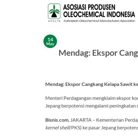
Skip
to
content
14
May
Mendag: Ekspor Cangk
Mendag: Ekspor Cangkang Kelapa Sawit ke
Menteri Perdagangan mengklaim ekspor komo
Jepang berpotensi mengalami peningkatan 
Bisnis.com
, JAKARTA – Kementerian Perdag
kernel shell
/PKS) ke pasar Jepang berpoten