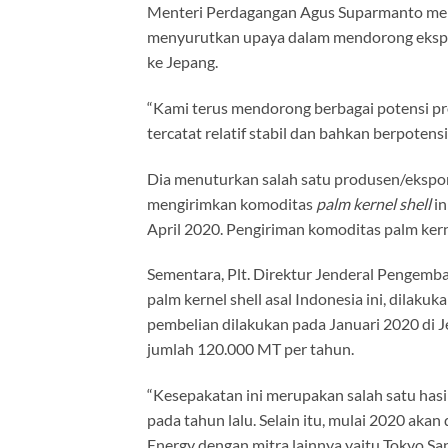
Menteri Perdagangan Agus Suparmanto meng
menyurutkan upaya dalam mendorong ekspor
ke Jepang.
“Kami terus mendorong berbagai potensi pr
tercatat relatif stabil dan bahkan berpotens
Dia menuturkan salah satu produsen/eksport
mengirimkan komoditas
palm kernel shell
in
April 2020. Pengiriman komoditas palm kern
Sementara, Plt. Direktur Jenderal Pengem
palm kernel shell asal Indonesia ini, dilaku
pembelian dilakukan pada Januari 2020 di 
jumlah 120.000 MT per tahun.
“Kesepakatan ini merupakan salah satu hasi
pada tahun lalu. Selain itu, mulai 2020 aka
Energy dengan mitra lainnya yaitu Tokyo S