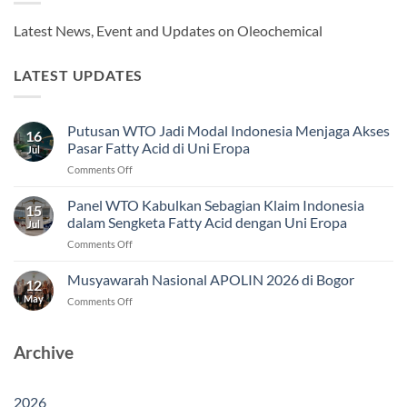
Latest News, Event and Updates on Oleochemical
LATEST UPDATES
Putusan WTO Jadi Modal Indonesia Menjaga Akses
16
Pasar Fatty Acid di Uni Eropa
Jul
on
Comments Off
Putusan
WTO
Panel WTO Kabulkan Sebagian Klaim Indonesia
15
Jadi
dalam Sengketa Fatty Acid dengan Uni Eropa
Jul
Modal
on
Comments Off
Indonesia
Panel
Menjaga
WTO
Musyawarah Nasional APOLIN 2026 di Bogor
Akses
12
Kabulkan
Pasar
May
on
Comments Off
Sebagian
Fatty
Musyawarah
Klaim
Acid
Nasional
Indonesia
di
APOLIN
Archive
dalam
Uni
2026
Sengketa
Eropa
di
Fatty
Bogor
Acid
2026