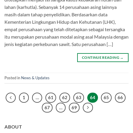
lahan (karhutla). Sebanyak 14 perusahaan asing lainnya
masih dalam tahap penyelidikan. Berdasarkan data
Kemente­­rian Lingkungan Hidup dan Ke­­hutanan (LHK),
empat perusahaan yang telah dite­­tapkan sebagai tersangka
itu merupa­­kan perusahaan mo­­dal asing asal Malaysia dengan
jenis kegiatan perkebunan sawit. Satu perusahaan […]
CONTINUE READING
→
Posted in
News & Updates
1
…
61
62
63
64
65
66
67
…
69
ABOUT