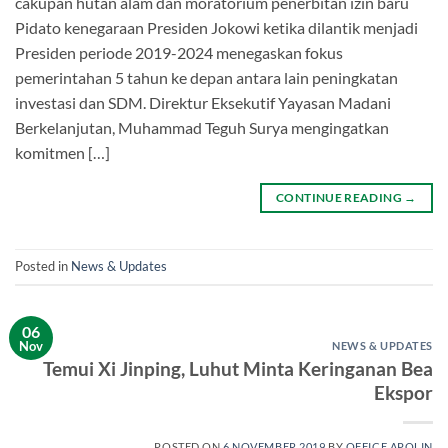
cakupan hutan alam dan moratorium penerbitan izin baru
Pidato kenegaraan Presiden Jokowi ketika dilantik menjadi
Presiden periode 2019-2024 menegaskan fokus
pemerintahan 5 tahun ke depan antara lain peningkatan
investasi dan SDM. Direktur Eksekutif Yayasan Madani
Berkelanjutan, Muhammad Teguh Surya mengingatkan
komitmen […]
CONTINUE READING
→
Posted in
News & Updates
06
Nov
NEWS & UPDATES
Temui Xi Jinping, Luhut Minta Keringanan Bea
Ekspor
POSTED ON
6 NOVEMBER 2019
BY
OFFICE APOLIN