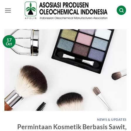
Skip
to
content
17
Oct
NEWS & UPDATES
Permintaan Kosmetik Berbasis Sawit,