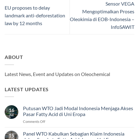
Sensor VEGA
EU proposes to delay
Mengoptimalkan Proses
landmark anti-deforestation
Oleokimia di EOB-Indonesia –
law by 12 months
InfoSAWIT
ABOUT
Latest News, Event and Updates on Oleochemical
LATEST UPDATES
Putusan WTO Jadi Modal Indonesia Menjaga Akses
16
Pasar Fatty Acid di Uni Eropa
Jul
on
Comments Off
Putusan
WTO
Panel WTO Kabulkan Sebagian Klaim Indonesia
15
Jadi