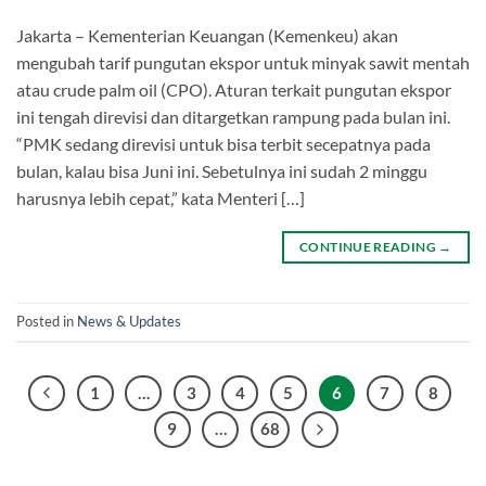
Jakarta – Kementerian Keuangan (Kemenkeu) akan
mengubah tarif pungutan ekspor untuk minyak sawit mentah
atau crude palm oil (CPO). Aturan terkait pungutan ekspor
ini tengah direvisi dan ditargetkan rampung pada bulan ini.
“PMK sedang direvisi untuk bisa terbit secepatnya pada
bulan, kalau bisa Juni ini. Sebetulnya ini sudah 2 minggu
harusnya lebih cepat,” kata Menteri […]
CONTINUE READING
→
Posted in
News & Updates
1
…
3
4
5
6
7
8
9
…
68