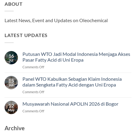
ABOUT
Latest News, Event and Updates on Oleochemical
LATEST UPDATES
Putusan WTO Jadi Modal Indonesia Menjaga Akses
16
Pasar Fatty Acid di Uni Eropa
Jul
on
Comments Off
Putusan
WTO
Panel WTO Kabulkan Sebagian Klaim Indonesia
15
Jadi
dalam Sengketa Fatty Acid dengan Uni Eropa
Jul
Modal
on
Comments Off
Indonesia
Panel
Menjaga
WTO
Musyawarah Nasional APOLIN 2026 di Bogor
Akses
12
Kabulkan
Pasar
May
on
Comments Off
Sebagian
Fatty
Musyawarah
Klaim
Acid
Nasional
Indonesia
di
APOLIN
Archive
dalam
Uni
2026
Sengketa
Eropa