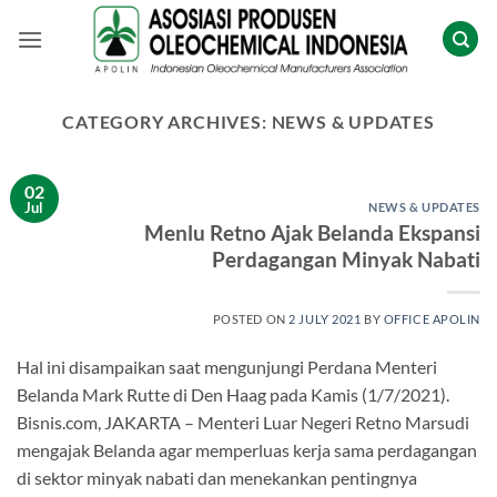
Skip
to
content
CATEGORY ARCHIVES:
NEWS & UPDATES
02
Jul
NEWS & UPDATES
Menlu Retno Ajak Belanda Ekspansi
Perdagangan Minyak Nabati
POSTED ON
2 JULY 2021
BY
OFFICE APOLIN
Hal ini disampaikan saat mengunjungi Perdana Menteri
Belanda Mark Rutte di Den Haag pada Kamis (1/7/2021).
Bisnis.com, JAKARTA – Menteri Luar Negeri Retno Marsudi
mengajak Belanda agar memperluas kerja sama perdagangan
di sektor minyak nabati dan menekankan pentingnya