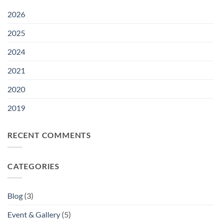
di
Fatty
Bogor
Acid
2026
dengan
Uni
2025
Eropa
2024
2021
2020
2019
RECENT COMMENTS
CATEGORIES
Blog
(3)
Event & Gallery
(5)