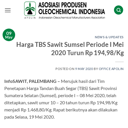
Skip
to
content
09
May
NEWS & UPDATES
Harga TBS Sawit Sumsel Periode I Mei
2020 Turun Rp 194,98/Kg
POSTED ON
9 MAY 2020
BY
OFFICE APOLIN
InfoSAWIT, PALEMBANG –
Merujuk hasil dari Tim
Penetapan Harga Tandan Buah Segar (TBS) Sawit Provinsi
Sumatera Selatan (Sumsel), periode I – 08 Mei 2020, telah
ditetapkan, sawit umur 10 – 20 tahun turun Rp 194,98/Kg
menjadi Rp 1.468,80/Kg. Rapat berikutnya akan dilakukan
pada Selasa, 19 Mei 2020.