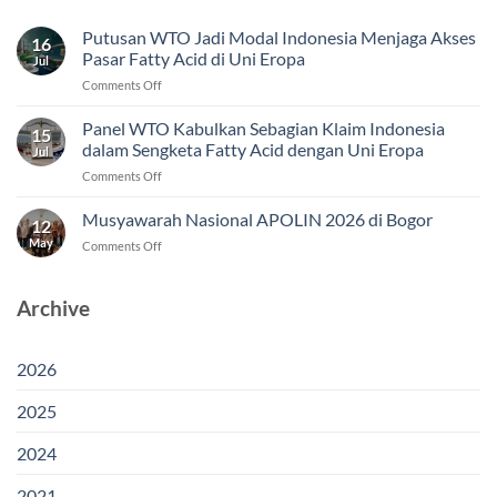
Putusan WTO Jadi Modal Indonesia Menjaga Akses
16
Pasar Fatty Acid di Uni Eropa
Jul
on
Comments Off
Putusan
WTO
Panel WTO Kabulkan Sebagian Klaim Indonesia
15
Jadi
dalam Sengketa Fatty Acid dengan Uni Eropa
Jul
Modal
on
Comments Off
Indonesia
Panel
Menjaga
WTO
Musyawarah Nasional APOLIN 2026 di Bogor
Akses
12
Kabulkan
Pasar
May
on
Comments Off
Sebagian
Fatty
Musyawarah
Klaim
Acid
Nasional
Indonesia
di
APOLIN
Archive
dalam
Uni
2026
Sengketa
Eropa
di
Fatty
Bogor
Acid
2026
dengan
Uni
2025
Eropa
2024
2021