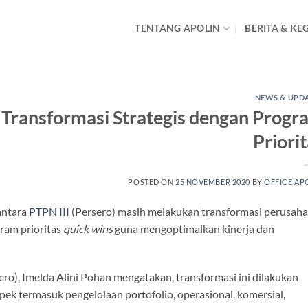
TENTANG APOLIN
BERITA & KE
NEWS & UPD
 Transformasi Strategis dengan Progr
Priori
POSTED ON
25 NOVEMBER 2020
BY
OFFICE AP
antara
PTPN III
(Persero) masih melakukan transformasi perusah
ram prioritas
quick wins
guna mengoptimalkan kinerja dan
ro), Imelda Alini Pohan mengatakan, transformasi ini dilakukan
ek termasuk pengelolaan portofolio, operasional, komersial,