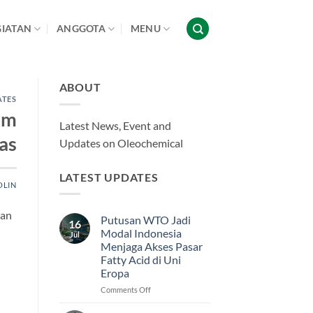
GIATAN
ANGGOTA
MENU
ABOUT
ATES
am
Latest News, Event and
tas
Updates on Oleochemical
LATEST UPDATES
OLIN
aan
Putusan WTO Jadi
16
Modal Indonesia
Jul
Menjaga Akses Pasar
Fatty Acid di Uni
Eropa
on
Comments Off
Putusan
WTO