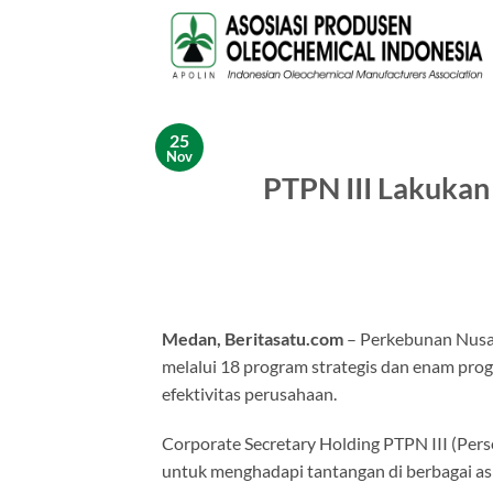
Skip
to
content
25
Nov
PTPN III Lakukan
Medan, Beritasatu.com
– Perkebunan Nus
melalui 18 program strategis dan enam prog
efektivitas perusahaan.
Corporate Secretary Holding PTPN III (Perse
untuk menghadapi tantangan di berbagai asp