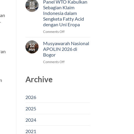
Panel WTO Kabulkan
15
Jadi
Sebagian Klaim
Jul
Modal
Indonesia dalam
aan
Indonesia
Sengketa Fatty Acid
Menjaga
r
dengan Uni Eropa
Akses
Pasar
on
Comments Off
Fatty
Panel
Acid
WTO
Musyawarah Nasional
12
di
Kabulkan
APOLIN 2026 di
May
ran
Uni
Sebagian
Bogor
Eropa
Klaim
on
Comments Off
Indonesia
Musyawarah
dalam
Nasional
Sengketa
Archive
APOLIN
Fatty
n
2026
Acid
di
dengan
Bogor
Uni
2026
Eropa
2025
2024
2021