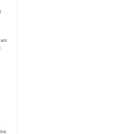
i
gram
i
link
.