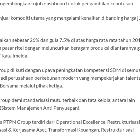
mengembangkan tujuh dashboard untuk pengambilan keputusan.
njual komoditi utama yang mengalami kenaikan dibanding harga j
ikan sebesar 26% dan gula 7.5% di atas harga rata rata tahun 201
h pasar ritel dengan meluncurkan beragam produksi diantaranya g
” kata Imelda.
Group diikuti dengan upaya peningkatan kompetensi SDM di semu
njadi perusahaan perkebunan modern yang mempekerjakan talent
Bersama melalui pihak ketiga.
roup demi standarisasi mutu terbaik dan tata kelola, antara lain
1 (Sistem Manajemen Anti Penyuapan).
PTPN Group terdiri dari Operational Excellence, Restrukturisasi
sasi & Kerjasama Aset, Transformasi Keuangan, Restrukturisasi