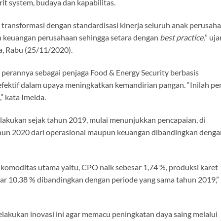
it system, budaya dan kapabilitas.
ransformasi dengan standardisasi kinerja seluruh anak perusah
n keuangan perusahaan sehingga setara dengan
best practice,
” uja
ya, Rabu (25/11/2020).
erannya sebagai penjaga Food & Energy Security berbasis
efektif dalam upaya meningkatkan kemandirian pangan. “Inilah pe
 kata Imelda.
lakukan sejak tahun 2019, mulai menunjukkan pencapaian, di
ahun 2020 dari operasional maupun keuangan dibandingkan denga
i komoditas utama yaitu, CPO naik sebesar 1,74 %, produksi karet
esar 10,38 % dibandingkan dengan periode yang sama tahun 2019,”
lakukan inovasi ini agar memacu peningkatan daya saing melalui