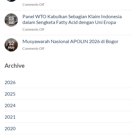
on
Comments Off
Putusan
WTO
Panel WTO Kabulkan Sebagian Klaim Indonesia
15
Jadi
dalam Sengketa Fatty Acid dengan Uni Eropa
Jul
Modal
on
Comments Off
Indonesia
Panel
Menjaga
WTO
Musyawarah Nasional APOLIN 2026 di Bogor
Akses
12
Kabulkan
Pasar
May
on
Comments Off
Sebagian
Fatty
Musyawarah
Klaim
Acid
Nasional
Indonesia
di
APOLIN
Archive
dalam
Uni
2026
Sengketa
Eropa
di
Fatty
Bogor
Acid
2026
dengan
Uni
2025
Eropa
2024
2021
2020