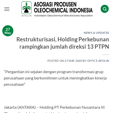
Skip
to
content
27
May
NEWS & UPDATES
Restrukturisasi, Holding Perkebunan
rampingkan jumlah direksi 13 PTPN
POSTED ON
27 MAY 2020
BY
OFFICE APOLIN
“Pergantian ini sejalan dengan program transformasi grup
perusahaan yang berkomitmen untuk meningkatkan kinerja
perusahaan”
Jakarta (ANTARA) – Holding PT Perkebunan Nusantara III