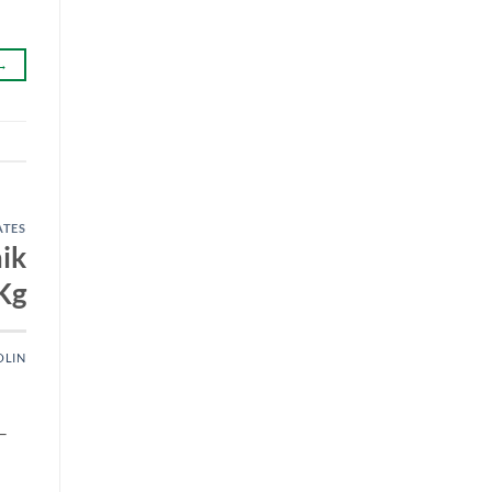
→
ATES
ik
Kg
OLIN
–