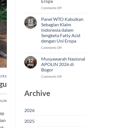
Eropa
on
Comments Off
Putusan
WTO
Panel WTO Kabulkan
15
Jadi
Sebagian Klaim
Jul
Modal
Indonesia dalam
Indonesia
Sengketa Fatty Acid
Menjaga
dengan Uni Eropa
Akses
Pasar
on
Comments Off
Fatty
Panel
Acid
WTO
Musyawarah Nasional
12
di
Kabulkan
APOLIN 2026 di
May
Uni
Sebagian
Bogor
Eropa
Klaim
ATES
on
Comments Off
Indonesia
Musyawarah
dalam
gu
Nasional
Sengketa
Archive
APOLIN
Fatty
2026
Acid
di
OLIN
dengan
Bogor
Uni
2026
Eropa
tap
ian
2025
id-