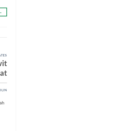
→
ATES
it
at
OLIN
tah