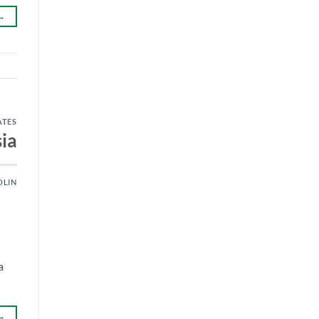
→
ATES
ia
OLIN
a
→