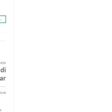
→
ATES
di
ar
OLIN
n