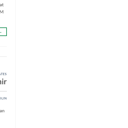
at
-M
→
ATES
hir
OLIN
aan