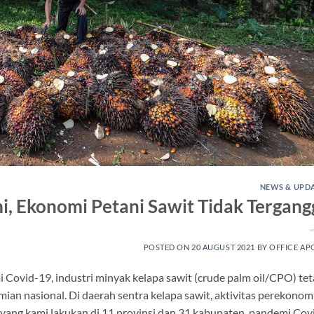
NEWS & UPD
, Ekonomi Petani Sawit Tidak Tergang
POSTED ON
20 AUGUST 2021
BY
OFFICE AP
i Covid-19, industri minyak kelapa sawit (crude palm oil/CPO) te
ian nasional. Di daerah sentra kelapa sawit, aktivitas perekonom
i yang kami lakukan di 11 provinsi dan 31 kabupaten, pandemi Cov