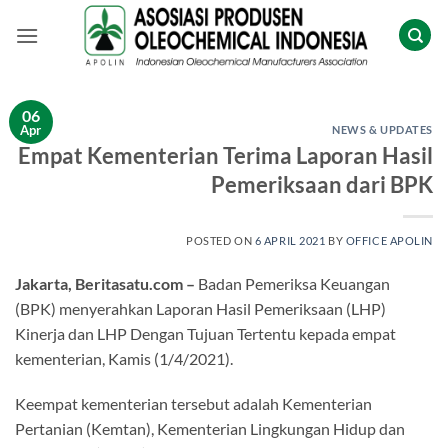
Skip
to
content
06
Apr
NEWS & UPDATES
Empat Kementerian Terima Laporan Hasil
Pemeriksaan dari BPK
POSTED ON
6 APRIL 2021
BY
OFFICE APOLIN
Jakarta, Beritasatu.com –
Badan Pemeriksa Keuangan
(BPK) menyerahkan Laporan Hasil Pemeriksaan (LHP)
Kinerja dan LHP Dengan Tujuan Tertentu kepada empat
kementerian, Kamis (1/4/2021).
Keempat kementerian tersebut adalah Kementerian
Pertanian (Kemtan), Kementerian Lingkungan Hidup dan