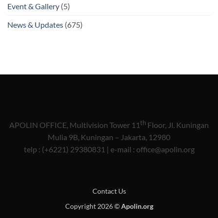
Event & Gallery
(5)
News & Updates
(675)
th
APOLIN OFFICE, Multivision Tower 11
Floor, Jl. Kuningan
Mulia 9B, Kuningan – Jakarta, 12980
telp : (+6221) 29380831 | e-mail : office@apolin.org
Contact Us
Copyright 2026 ©
Apolin.org