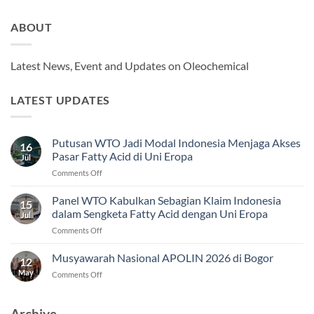
ABOUT
Latest News, Event and Updates on Oleochemical
LATEST UPDATES
Putusan WTO Jadi Modal Indonesia Menjaga Akses
16
Pasar Fatty Acid di Uni Eropa
Jul
on
Comments Off
Putusan
WTO
Panel WTO Kabulkan Sebagian Klaim Indonesia
15
Jadi
dalam Sengketa Fatty Acid dengan Uni Eropa
Jul
Modal
on
Comments Off
Indonesia
Panel
Menjaga
WTO
Musyawarah Nasional APOLIN 2026 di Bogor
Akses
12
Kabulkan
Pasar
May
on
Comments Off
Sebagian
Fatty
Musyawarah
Klaim
Acid
Nasional
Indonesia
di
APOLIN
Archive
dalam