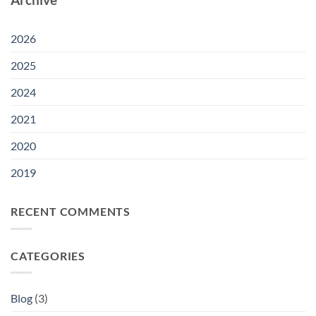
Uni
2026
Sengketa
Eropa
di
Fatty
Bogor
Acid
2026
dengan
Uni
2025
Eropa
2024
2021
2020
2019
RECENT COMMENTS
CATEGORIES
Blog
(3)